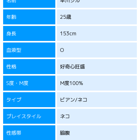
名前
早川ジル
年齢
25歳
身長
153cm
血液型
O
性格
好奇心旺盛
S度・M度
M度100%
タイプ
ビアン/ネコ
プレイスタイル
ネコ
性感帯
脇腹