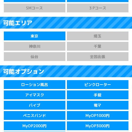
SMコース
３Pコース
可能エリア
東京
埼玉
神奈川
千葉
仙台
全国出張
可能オプション
ローション風呂
ピンクローター
アイマスク
手錠
バイブ
電マ
ペニスバンド
MyOP1000円
MyOP2000円
MyOP3000円