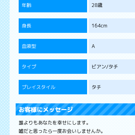
年齢
28歳
身長
164cm
血液型
A
タイプ
ビアン/タチ
プレイスタイル
タチ
お客様にメッセージ
誰よりもあなたを幸せにします。
嘘だと思ったら一度お会いしませんか。