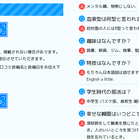
メンタル鋼、物怖じしない、
血液型は何型と言われ
初対面の人にはB型って言わ
趣味はなんですか？
読書、映画、ジム、食事、勉
、掲載されない場合があります。
円割引させていただきます。
特技はなんですか？
、口コミ投稿名と投稿日をお伝え下
もちろん日本語話は話せますが、それ
English a little.
学生時代の部活は？
中学生:バスケ部、高校生:
幸せな瞬間はいつどこ
深呼吸をして酸素を感じたと
き。人のいいところを見つけ
我を忘れているとき。