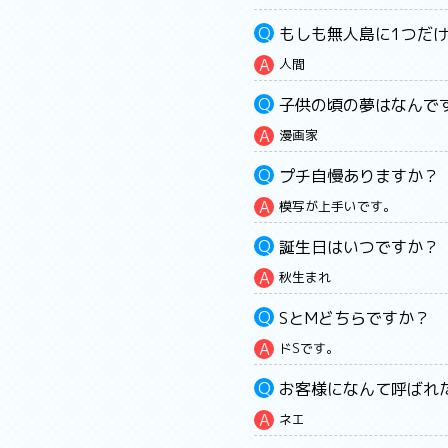
もしも無人島に1つだ
人間
子供の頃の夢はなんで
漫画家
プチ自慢ありますか？
模写が上手いです。
誕生日はいつですか？
秋生まれ
SとMどちらですか？
ドSです。
お客様になんて呼ばれ
ネエ