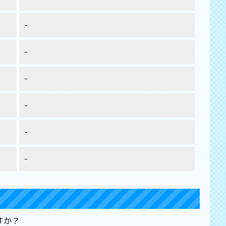
-
-
-
-
-
-
すか？