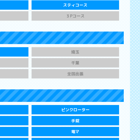
スティコース
３Pコース
埼玉
千葉
全国出張
ピンクローター
手錠
電マ