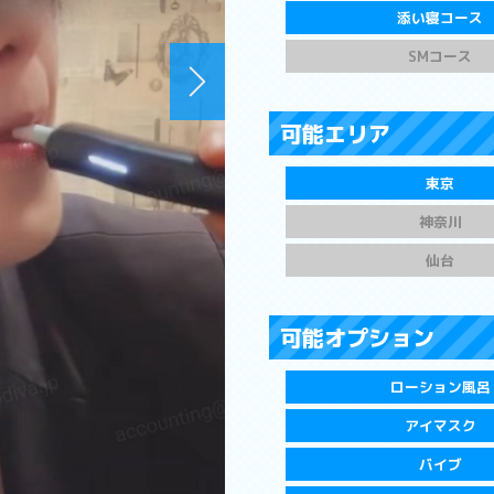
添い寝コース
SMコース
可能エリア
東京
神奈川
仙台
可能オプション
ローション風呂
アイマスク
バイブ